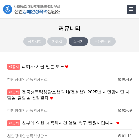
커뮤니티
공지사항
자료실
소식지
온라인상담
피해자 지원 언론 보도
공지
천안장애인성폭력상담소
06-19
전국성폭력상담소협의회(전성협)_2025년 시민감시단 디
공지
딤돌·걸림돌 선정결과
천안장애인성폭력상담소
02-09
친부에 의한 성폭력사건 엄벌 촉구 탄원서입니다.
공지
천안장애인성폭력상담소
01-11